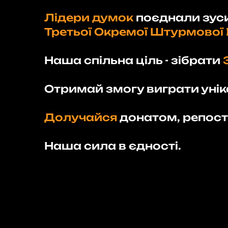
Лідери думок
поєднали зус
Третьої Окремої Штурмової 
Наша спільна ціль - зібрати
Отримай змогу виграти унік
Долучайся
донатом, репост
Наша сила в єдності.