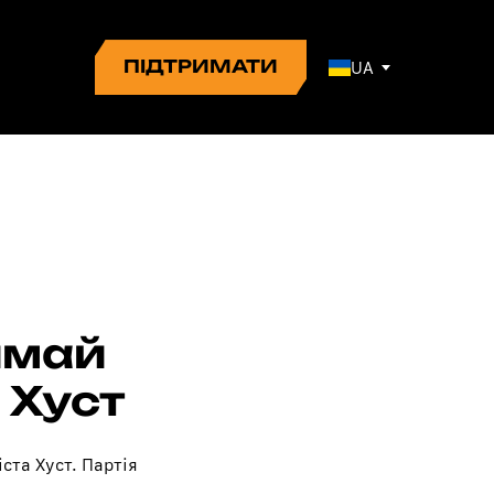
ПІДТРИМАТИ
UA
имай
 Хуст
ста Хуст. Партія