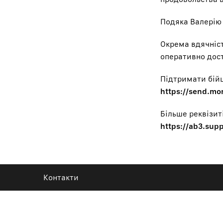
Подяка Валерію 
Окрема вдячніс
оперативно дост
Підтримати бій
https://send.m
Більше реквізит
https://ab3.sup
Контакти