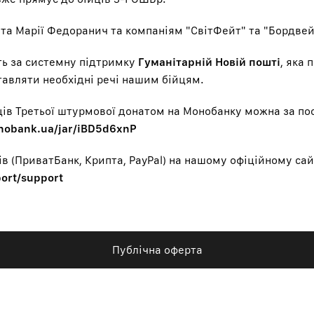
та Марії Федоранич та компаніям "СвітФейт" та "Бордвей
ть за системну підтримку
Гуманітарній Новій пошті
, яка
авляти необхідні речі нашим бійцям.
ців Третьої штурмової донатом на Монобанку можна за по
onobank.ua/jar/iBD5d6xnP
ів (ПриватБанк, Крипта, PayPal) на нашому офіційному сай
port/support
Публічна оферта