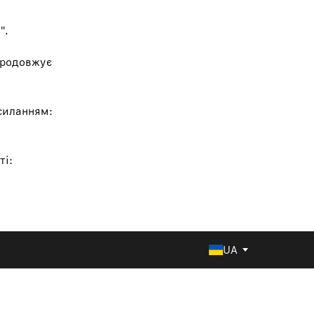
".
 продовжує
силанням:
ті:
UA