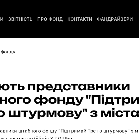
РИ
ЗВІТНІСТЬ
ПРО ФОНД
КОНТАКТИ
ФАНДРАЙЗЕРИ
ують представники
ного фонду "Підтр
 штурмову" з міста
авники штабного фонду "Підтримай Третю штурмову" з мі
же прямує до бійців 3-ї ОШБр.