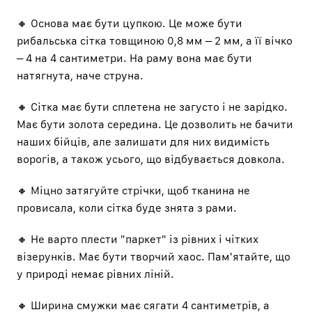
🔸 Основа має бути цупкою. Це може бути
рибальська сітка товщиною 0,8 мм – 2 мм, а її вічко
– 4 на 4 сантиметри. На раму вона має бути
натягнута, наче струна.
🔸 Сітка має бути сплетена не загусто і не зарідко.
Має бути золота середина. Це дозволить не бачити
наших бійців, але залишати для них видимість
ворогів, а також усього, що відбувається довкола.
🔸 Міцно затягуйте стрічки, щоб тканина не
провисала, коли сітка буде знята з рами.
🔸 Не варто плести "паркет" із рівних і чітких
візерунків. Має бути творчий хаос. Пам'ятайте, що
у природі немає рівних ліній.
🔸 Ширина смужки має сягати 4 сантиметрів, а