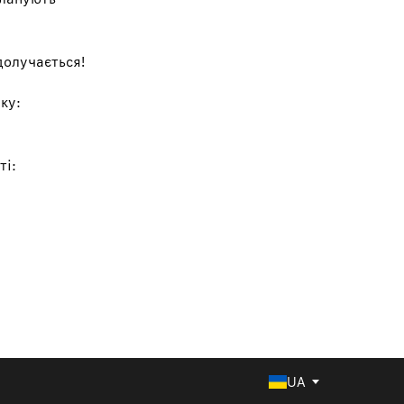
долучається!
ку:
ті:
UA