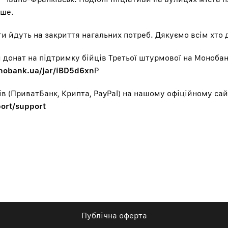
іше.
ати йдуть на закриття нагальних потреб. Дякуємо всім хто 
донат на підтримку бійців Третьої штурмової на Монобан
onobank.ua/jar/iBD5d6xn
P
ів (ПриватБанк, Крипта, PayPal) на нашому офіційному сай
port/support
Публічна оферта