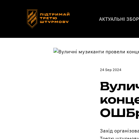
АКТУАЛЬНІ ЗБО
24 Sep 2024
Вули
конце
ОШБр
Захід організов
Третю штурмову"