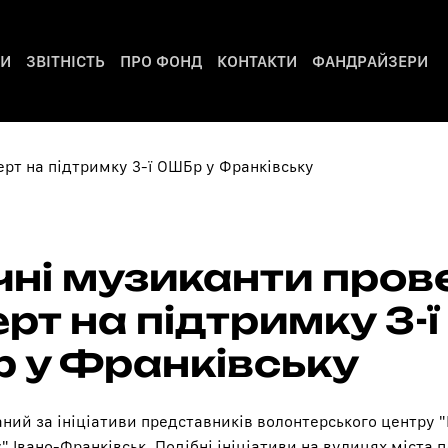
РИ
ЗВІТНІСТЬ
ПРО ФОНД
КОНТАКТИ
ФАНДРАЙЗЕРИ
чні музиканти пров
рт на підтримку 3-ї
 у Франківську
аний за ініціативи представників волонтерського центру 
 Івано-Франківськ. Подібні ініціативи на вулицях міста 