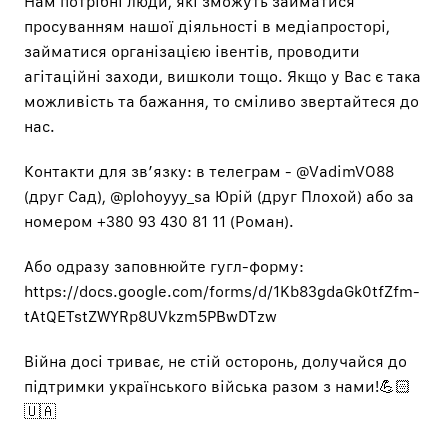
Нам потрібні люди, які зможуть займатися
просуванням нашої діяльності в медіапросторі,
займатися організацією івентів, проводити
агітаційні заходи, вишколи тощо. Якщо у Вас є така
можливість та бажання, то сміливо звертайтеся до
нас.
Контакти для звʼязку: в телеграм - @VadimVO88
(друг Сад), @plohoyyy_sa Юрій (друг Плохой) або за
номером +380 93 430 81 11 (Роман).
Або одразу заповнюйте гугл-форму:
https://docs.google.com/forms/d/1Kb83gdaGk0tfZfm-
tAtQETstZWYRp8UVkzm5PBwDTzw
Війна досі триває, не стій осторонь, долучайся до
підтримки українського війська разом з нами!💪🏻
🇺🇦