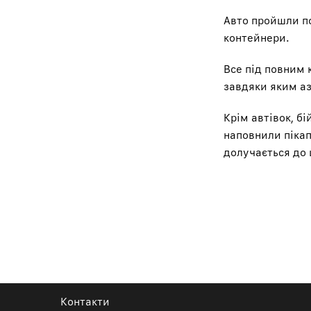
Авто пройшли по
контейнери.
Все під повним
завдяки яким аз
Крім автівок, б
наповнили пікап
долучається до 
Контакти