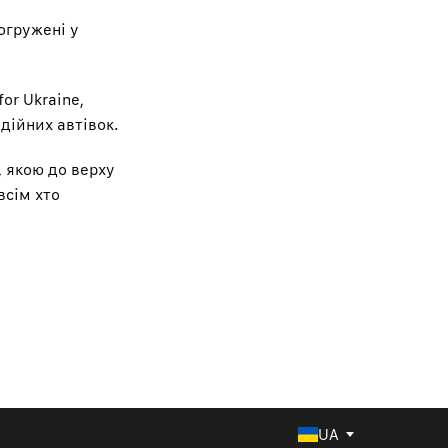
огружені у
for Ukraine
,
дійних автівок.
, якою до верху
всім хто
UA