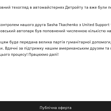
вний техогляд в автомайстернях Детройту та вже були п
 контролем нашого друга
Sasha Tkachenko
з
United Support 
овський автопарк був поповнений численною кількістю на
ійцям буде передана велика партія гуманітарної допомоги
и. Вдячні за підтримку нашим американським друзям та 
цього процесу! Працюємо далі!
Публічна оферта