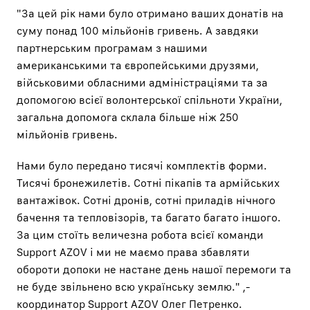
"За цей рік нами було отримано ваших донатів на
суму понад 100 мільйонів гривень. А завдяки
партнерським програмам з нашими
американськими та європейськими друзями,
військовими обласними адміністраціями та за
допомогою всієї волонтерської спільноти України,
загальна допомога склала більше ніж 250
мільйонів гривень.
Нами було передано тисячі комплектів форми.
Тисячі бронежилетів. Сотні пікапів та армійських
вантажівок. Сотні дронів, сотні приладів нічного
бачення та тепловізорів, та багато багато іншого.
За цим стоїть величезна робота всієї команди
Support AZOV і ми не маємо права збавляти
обороти допоки не настане день нашої перемоги та
не буде звільнено всю українську землю." ,-
координатор Support AZOV Олег Петренко.