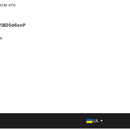
сім хто
r/iBD5d6xnP
m
UA