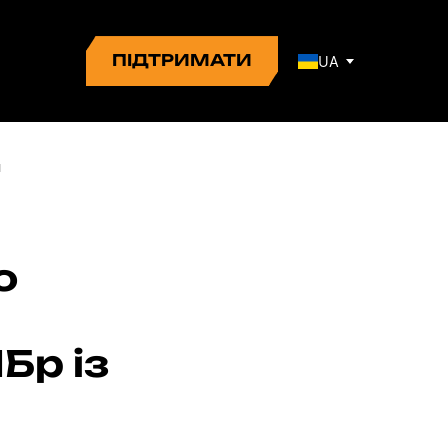
ПІДТРИМАТИ
UA
о
я
Бр із