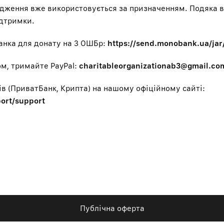
дження вже використовується за призначенням. Подяка в
ідтримки.
анка для донату на 3 ОШБр:
https://send.monobank.ua/ja
м, тримайте PayPal:
charitableorganizationab3@gmail.co
ів (ПриватБанк, Крипта) на нашому офіційному сайті:
port/support
Публічна оферта