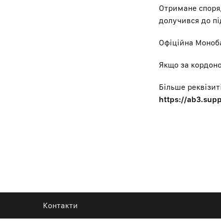
Отримане споря
долучився до п
Офіційна Моноб
Якщо за кордоно
Більше реквізит
https://ab3.sup
Контакти