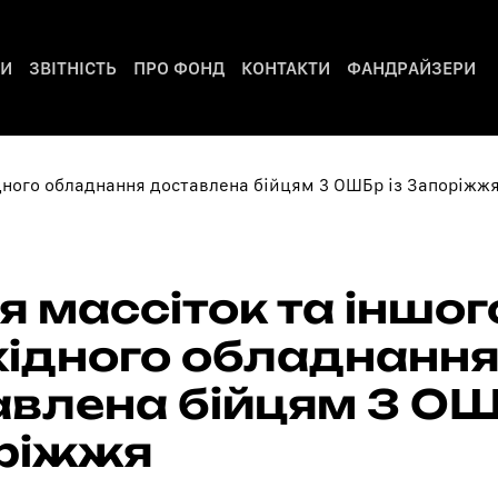
РИ
ЗВІТНІСТЬ
ПРО ФОНД
КОНТАКТИ
ФАНДРАЙЗЕРИ
я массіток та іншог
хідного обладнанн
авлена бійцям 3 ОШ
ріжжя