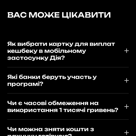
ВАС МОЖЕ ЦІКАВИТИ
Як вибрати картку для виплат
кешбеку в мобільному
застосунку Дія?
У застосунку "Дія" потрібно перейти в розділ
"Сервіси", обрати "Національний кешбек",
Які банки беруть участь у
натиснути "Вибрати картку для виплат" і
програмі?
підключити існуючу картку або створити нову в
До програми долучилися ПриватБанк, Ощадбанк,
одному з банків-партнерів.
monobank (АТ «Універсал Банк»), Raiffeisen Bank, А-
Чи є часові обмеження на
Банк, ПУМБ, Sense Bank, УКРСИББАНК, УКРГАЗБАНК,
використання 1 тисячі гривень?
БАНК ГЛОБУС, Акордбанк, БАНК КРЕДИТ ДНІПРО,
1 тисячу потрібно використати до кінця 2025 року
Банк «КЛІРИНГОВИЙ ДІМ».
Чи можна зняти кошти з
рахунку готівкою?