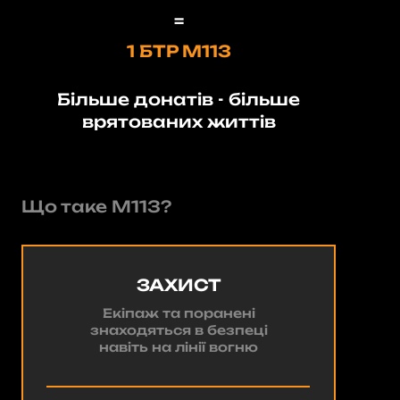
=
1 БТР М113
Більше донатів - більше
врятованих життів
Що таке М113?
ЗАХИСТ
Екіпаж та поранені
знаходяться в безпеці
навіть на лінії вогню